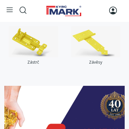
Zástrč
Závěsy
DOWIEDZ SIĘ WIĘCEJ