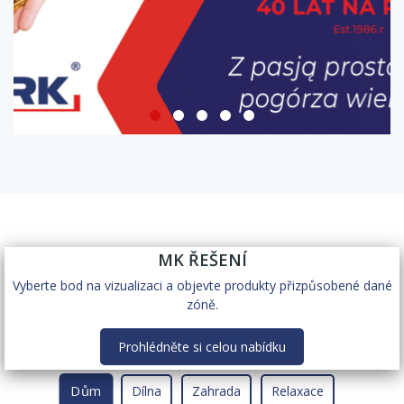
MK ŘEŠENÍ
Vyberte bod na vizualizaci a objevte produkty přizpůsobené dané
zóně.
Prohlédněte si celou nabídku
Dům
Dílna
Zahrada
Relaxace