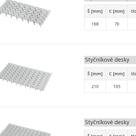
Š [mm]
C [mm]
tl
168
70
Styčníkové desky
Š [mm]
C [mm]
tl
210
105
Styčníkové desky