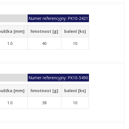
Numer referencyjny: PK10-2421
oušťka [mm]
hmotnost [g]
balení [ks]
1.0
40
10
Numer referencyjny: PK10-5490
oušťka [mm]
hmotnost [g]
balení [ks]
1.0
38
10