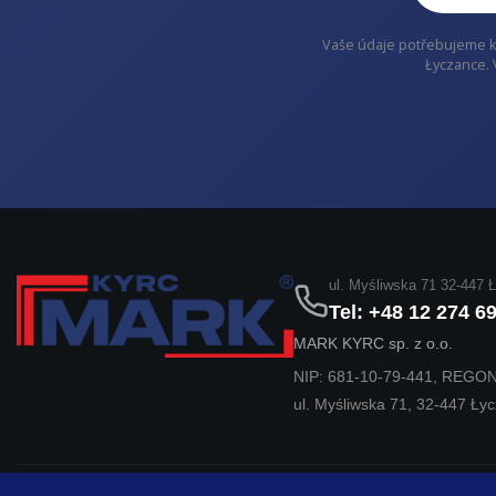
Vaše údaje potřebujeme k 
Łyczance. 
ul. Myśliwska 71 32-447 
Tel: +48 12 274 6
MARK KYRC sp. z o.o.
NIP: 681-10-79-441, REGO
ul. Myśliwska 71, 32-447 Ły