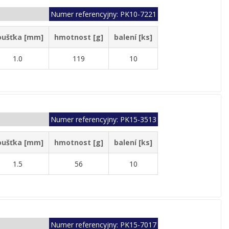
Numer referencyjny: PK10-7221
oušťka [mm]
hmotnost [g]
balení [ks]
1.0
119
10
Numer referencyjny: PK15-3513
oušťka [mm]
hmotnost [g]
balení [ks]
1.5
56
10
Numer referencyjny: PK15-7017