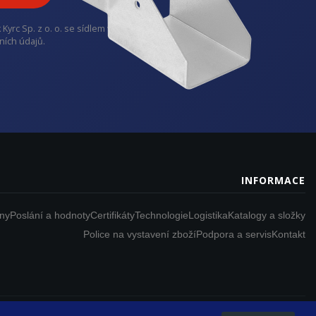
rc Sp. z o. o. se sídlem v
ních údajů.
INFORMACE
iny
Poslání a hodnoty
Certifikáty
Technologie
Logistika
Katalogy a složky
Police na vystavení zboží
Podpora a servis
Kontakt