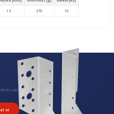
oušťka [mm]
hmotnost [g]
balení [ks]
1.5
370
10
akcích a akcích
at se