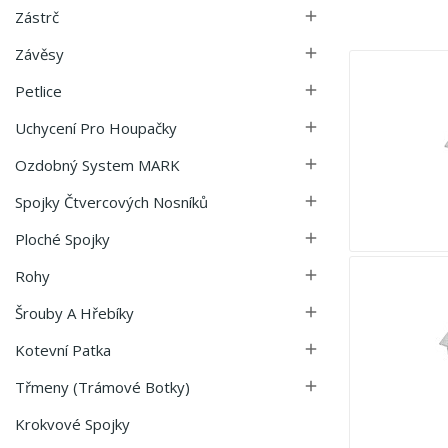
Zástrč

Závěsy

Petlice

Uchycení Pro Houpačky

Ozdobný System MARK

Spojky Čtvercových Nosníků

Ploché Spojky

Rohy

Šrouby A Hřebíky

Kotevní Patka

Třmeny (trámové Botky)

Krokvové Spojky