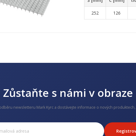
Š [mm]
C [mm]
tl
252
126
Zůstaňte s námi v obraze
 odběru newsletteru Mark Kyrc a dostávejte informace o nových produktech, 
Registrov