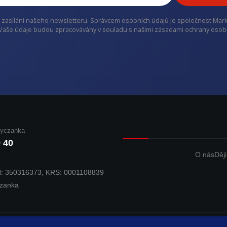
zasílání našeho newsletteru. Správcem osobních údajů je společnost Mark Ky
Vaše údaje budou zpracovávány v souladu s našimi zásadami ochrany osob
Łyczanka
9 40
O nás
Děj
N: 350316373, KRS: 0001108839
czanka