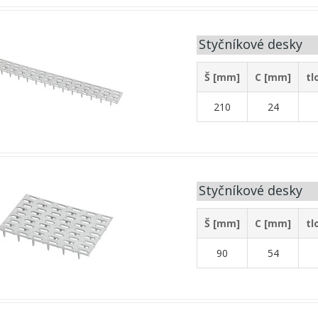
Styčníkové desky
Š [mm]
C [mm]
tl
210
24
Styčníkové desky
Š [mm]
C [mm]
tl
90
54