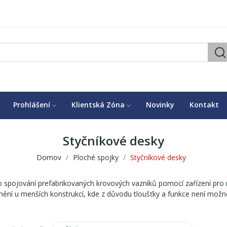
Prohlášení
Klientská Zóna
Novinky
Kontakt
Styčníkové desky
Domov
Ploché spojky
Styčníkové desky
ro spojování prefabrikovaných krovových vazníků pomocí zařízení pro
nění u menších konstrukcí, kde z důvodu tloušťky a funkce není možné