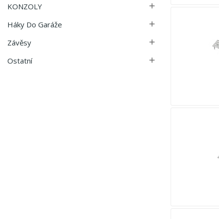
KONZOLY

Háky Do Garáže

Závěsy

Ostatní
