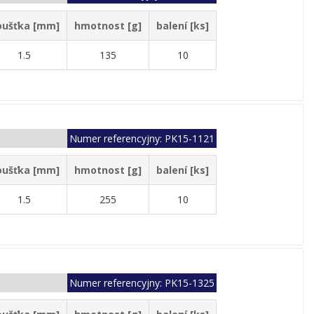
oušťka [mm]
hmotnost [g]
balení [ks]
1.5
135
10
Numer referencyjny: PK15-1121
oušťka [mm]
hmotnost [g]
balení [ks]
1.5
255
10
Numer referencyjny: PK15-1325