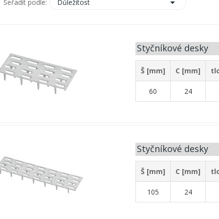

Důležitost
Seřadit podle:
Styčníkové desky
Š [mm]
C [mm]
tl
60
24
Styčníkové desky
Š [mm]
C [mm]
tl
105
24