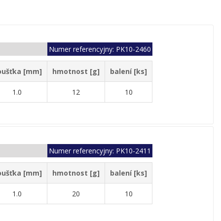
Numer referencyjny: PK10-2460
oušťka [mm]
hmotnost [g]
balení [ks]
1.0
12
10
Numer referencyjny: PK10-2411
oušťka [mm]
hmotnost [g]
balení [ks]
1.0
20
10