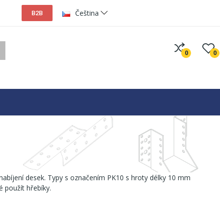
Čeština
B2B
0
0
 nabíjení desek. Typy s označením PK10 s hroty délky 10 mm
 použít hřebíky.