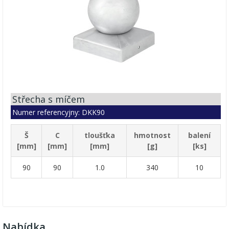
Střecha s míčem
Numer referencyjny: DKK90
Š
C
tloušťka
hmotnost
balení
[mm]
[mm]
[mm]
[g]
[ks]
90
90
1.0
340
10
Nabídka