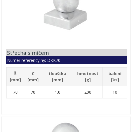
Střecha s míčem
Numer referencyjny: DKK70
Š
C
tloušťka
hmotnost
balení
[mm]
[mm]
[mm]
[g]
[ks]
70
70
1.0
200
10