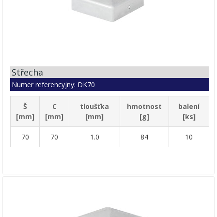
Střecha
Numer referencyjny: DK70
Š
C
tloušťka
hmotnost
balení
[mm]
[mm]
[mm]
[g]
[ks]
70
70
1.0
84
10