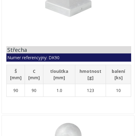
Střecha
Numer referencyjny: DK90
Š
C
tloušťka
hmotnost
balení
[mm]
[mm]
[mm]
[g]
[ks]
90
90
1.0
123
10