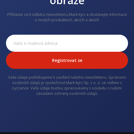
obraze
Přihlaste se k odběru newsletteru Mark Kyrc a dostávejte informace
o nových produktech, akcích a akcích
Registrovat se
Vaše údaje potřebujeme k zasílání našeho newsletteru. Správcem
osobních údajů je společnost Mark Kyrc Sp. z o. o. se sídlem v
Łyczance. Vaše údaje budou zpracovávány v souladu s našimi
zásadami ochrany osobních údajů.