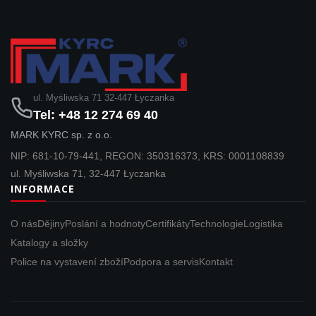
ul. Myśliwska 71 32-447 Łyczanka
Tel: +48 12 274 69 40
MARK KYRC sp. z o.o.
NIP: 681-10-79-441, REGON: 350316373, KRS: 0001108839
ul. Myśliwska 71, 32-447 Łyczanka
INFORMACE
O nás
Dějiny
Poslání a hodnoty
Certifikáty
Technologie
Logistika
Katalogy a složky
Police na vystavení zboží
Podpora a servis
Kontakt