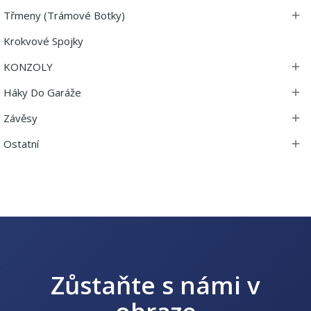
Třmeny (trámové Botky)

Krokvové Spojky
KONZOLY

Háky Do Garáže

Závěsy

Ostatní

Zůstaňte s námi v