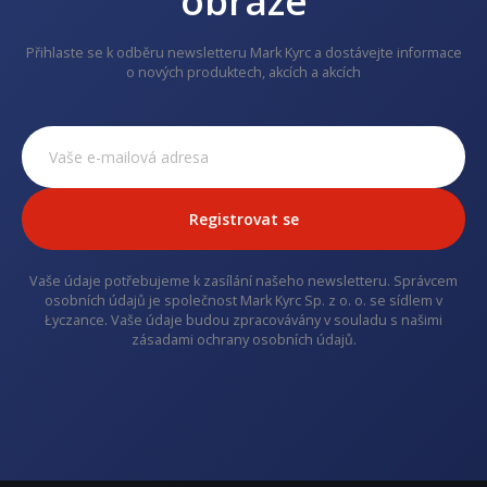
obraze
Přihlaste se k odběru newsletteru Mark Kyrc a dostávejte informace
o nových produktech, akcích a akcích
Registrovat se
Vaše údaje potřebujeme k zasílání našeho newsletteru. Správcem
osobních údajů je společnost Mark Kyrc Sp. z o. o. se sídlem v
Łyczance. Vaše údaje budou zpracovávány v souladu s našimi
zásadami ochrany osobních údajů.