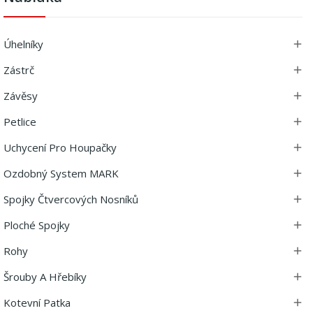
Úhelníky

Zástrč

Závěsy

Petlice

Uchycení Pro Houpačky

Ozdobný System MARK

Spojky Čtvercových Nosníků

Ploché Spojky

Rohy

Šrouby A Hřebíky

Kotevní Patka
