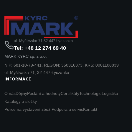
ul. Myśliwska 71 32-447 Łyczanka
Tel: +48 12 274 69 40
MARK KYRC sp. z o.o.
NIP: 681-10-79-441, REGON: 350316373, KRS: 0001108839
ul. Myśliwska 71, 32-447 Łyczanka
INFORMACE
O nás
Dějiny
Poslání a hodnoty
Certifikáty
Technologie
Logistika
Katalogy a složky
Police na vystavení zboží
Podpora a servis
Kontakt