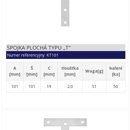
SPOJKA PLOCHÁ TYPU „T“
Numer referencyjny: KT101
A
Š
C
tloušťka
balení
Waga[g]
[mm]
[mm]
[mm]
[mm]
[ks]
101
101
19
2.0
51
50