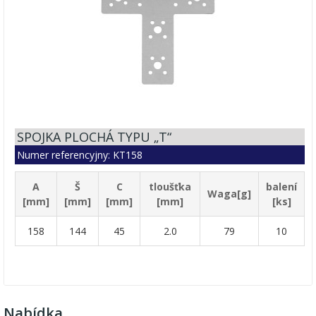
SPOJKA PLOCHÁ TYPU „T“
Numer referencyjny: KT158
A
Š
C
tloušťka
balení
Waga[g]
[mm]
[mm]
[mm]
[mm]
[ks]
158
144
45
2.0
79
10
Nabídka