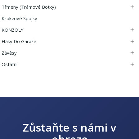
Třmeny (trámové Botky)

Krokvové Spojky
KONZOLY

Háky Do Garáže

Závěsy

Ostatní

Zůstaňte s námi v