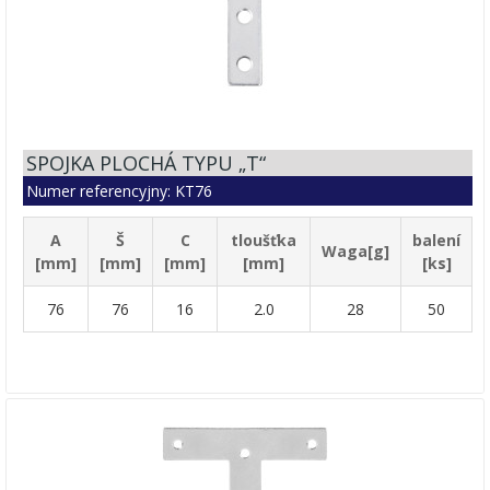
SPOJKA PLOCHÁ TYPU „T“
Numer referencyjny: KT76
A
Š
C
tloušťka
balení
Waga[g]
[mm]
[mm]
[mm]
[mm]
[ks]
76
76
16
2.0
28
50