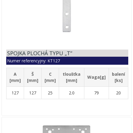
SPOJKA PLOCHÁ TYPU „T“
Numer referencyjny: KT127
A
Š
C
tloušťka
balení
Waga[g]
[mm]
[mm]
[mm]
[mm]
[ks]
127
127
25
2.0
79
20