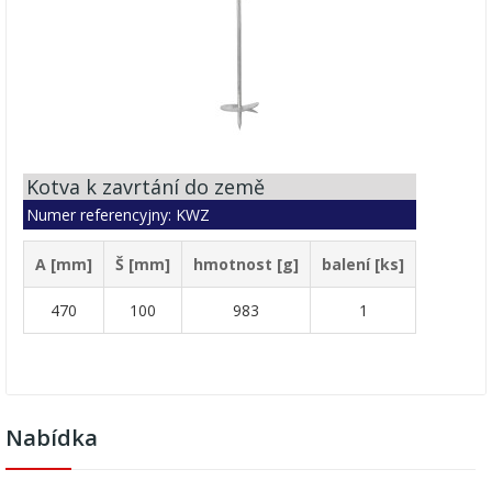
Kotva k zavrtání do země
Numer referencyjny: KWZ
A [mm]
Š [mm]
hmotnost [g]
balení [ks]
470
100
983
1
Nabídka