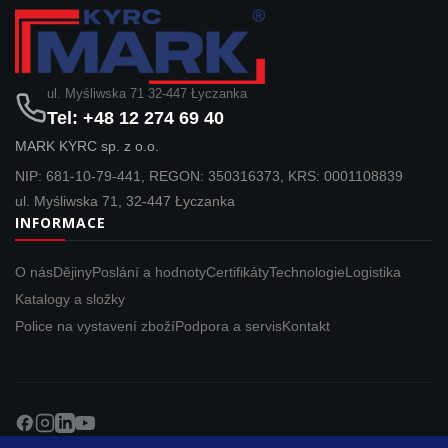
ul. Myśliwska 71 32-447 Łyczanka
Tel: +48 12 274 69 40
MARK KYRC sp. z o.o.
NIP: 681-10-79-441, REGON: 350316373, KRS: 0001108839
ul. Myśliwska 71, 32-447 Łyczanka
INFORMACE
O nás
Dějiny
Poslání a hodnoty
Certifikáty
Technologie
Logistika
Katalogy a složky
Police na vystavení zboží
Podpora a servis
Kontakt
Copyright © MARK KYRC . All Rights Reserved.