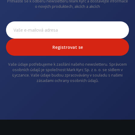
Přihlaste se k odběru newsletteru Mark Kyrc a dostávejte informace
o nových produktech, akcích a akcích
Registrovat se
Vaše údaje potřebujeme k zasílání našeho newsletteru. Správcem
osobních údajů je společnost Mark Kyrc Sp. z o. o. se sídlem v
Łyczance. Vaše údaje budou zpracovávány v souladu s našimi
zásadami ochrany osobních údajů.