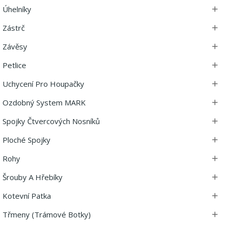
Úhelníky

Zástrč

Závěsy

Petlice

Uchycení Pro Houpačky

Ozdobný System MARK

Spojky Čtvercových Nosníků

Ploché Spojky

Rohy

Šrouby A Hřebíky

Kotevní Patka

Třmeny (trámové Botky)
